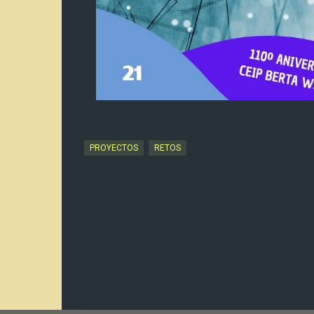
PROYECTOS
RETOS
C
o
m