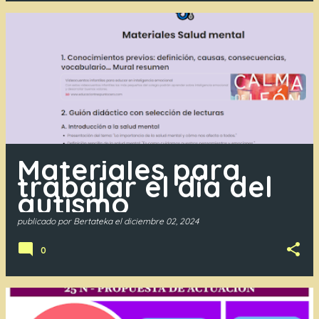
Materiales para
trabajar el día del
autismo
publicado por
Bertateka
el
diciembre 02, 2024
0