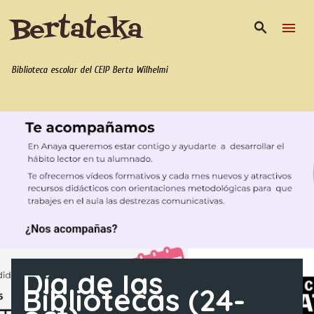
Bertateka
Ir al contenido principal
Biblioteca escolar del CEIP Berta Wilhelmi
E
n
t
r
a
d
a
s
Día de las
Bibliotecas (24-