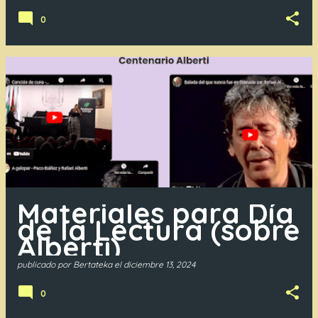
0
Materiales para Día
de la Lectura (sobre
Alberti)
publicado por
Bertateka
el
diciembre 13, 2024
0