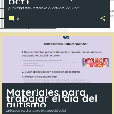
oct)
publicado por
Bertateka
el
octubre 22, 2025
0
Materiales para
trabajar el día del
autismo
publicado por
Bertateka
el
marzo 28, 2025