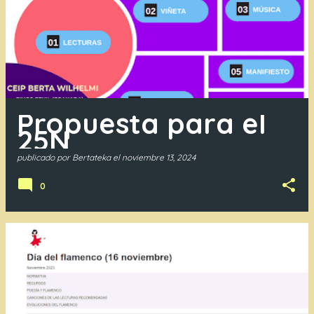
Propuesta para el
25N
publicado por
Bertateka
el
noviembre 13, 2024
0