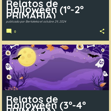
Relatos de
Halloween (1º-2º
PRIMARIA)
publicado por
Bertateka
el
octubre 29, 2024
0
Relatos de
Halloween (3º-4º