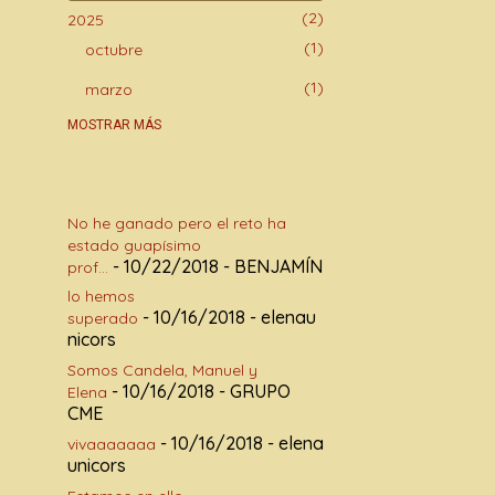
2
2025
1
octubre
1
marzo
30
2024
MOSTRAR MÁS
2
diciembre
2
noviembre
No he ganado pero el reto ha
13
octubre
estado guapísimo
- 10/22/2018
- BENJAMÍN
3
prof...
abril
lo hemos
2
marzo
- 10/16/2018
- elenau
superado
nicors
6
febrero
Somos Candela, Manuel y
2
enero
- 10/16/2018
- GRUPO
Elena
CME
72
2023
- 10/16/2018
- elena
vivaaaaaaa
2
diciembre
unicors
7