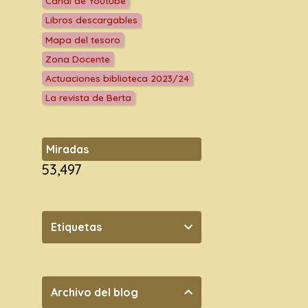
Canal de Youtube
Libros descargables
Mapa del tesoro
Zona Docente
Actuaciones biblioteca 2023/24
La revista de Berta
Miradas
53,497
Etiquetas
Archivo del blog