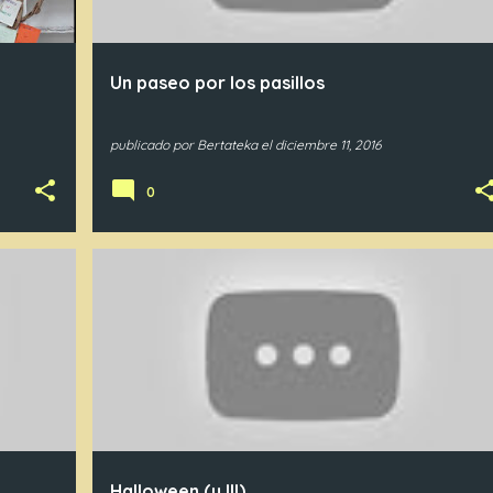
Un paseo por los pasillos
publicado por
Bertateka
el
diciembre 11, 2016
0
IN3
IN4
IN5
Halloween (y III)