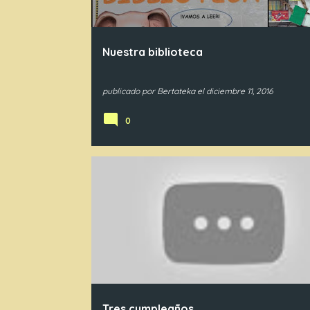
Nuestra biblioteca
publicado por
Bertateka
el
diciembre 11, 2016
0
IN4
Tres cumpleaños