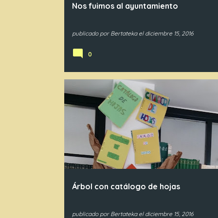
Nos fuimos al ayuntamiento
publicado por
Bertateka
el
diciembre 15, 2016
0
Árbol con catálogo de hojas
publicado por
Bertateka
el
diciembre 15, 2016