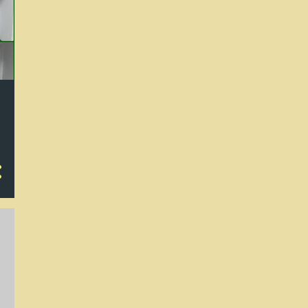
3
diciembre
4
noviembre
10
octubre
2
septiembre
20
mayo
35
abril
15
marzo
13
2019
3
octubre
5
abril
1
febrero
4
enero
21
2018