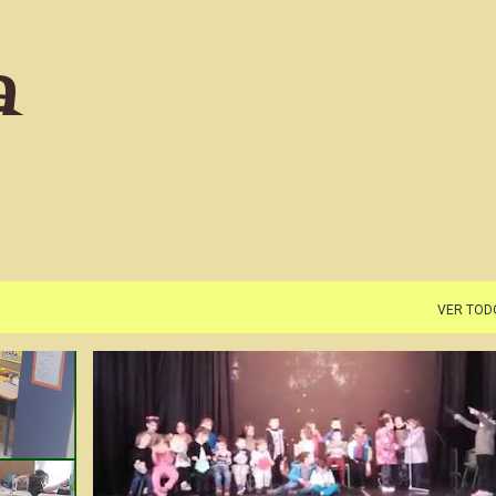
Ir al contenido principal
a
VER TOD
IN3
IN4
IN5