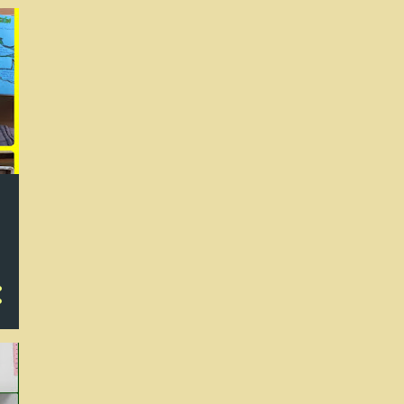
1
abril
6
marzo
2
febrero
1
enero
18
2021
1
diciembre
3
noviembre
6
octubre
2
septiembre
3
mayo
2
abril
1
febrero
89
2020