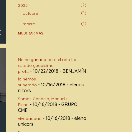
2
2025
1
octubre
1
marzo
30
2024
MOSTRAR MÁS
2
diciembre
2
noviembre
No he ganado pero el reto ha
13
octubre
estado guapísimo
- 10/22/2018
- BENJAMÍN
3
prof...
abril
lo hemos
2
marzo
- 10/16/2018
- elenau
superado
nicors
6
febrero
Somos Candela, Manuel y
2
enero
- 10/16/2018
- GRUPO
Elena
CME
72
2023
- 10/16/2018
- elena
vivaaaaaaa
2
diciembre
unicors
7