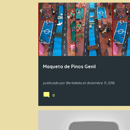
6PR
Maqueta de Pinos Genil
publicado por
Bertateka
el
diciembre 11, 2016
0
IN3
IN4
IN5