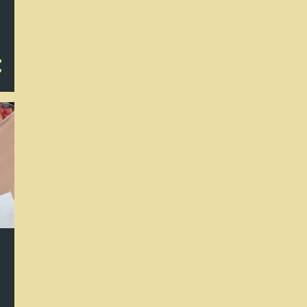
Árbol con catálogo de hojas
Nuestro taller de reciclado de
4º y 5º
Maquillaje misterioso
Cosillas de Infantil
Maqueta de Pinos Genil
Animales del mar
El patio en otoño
Trabajos de sexto (6PR)
Nuestra biblioteca
Un paseo por los pasillos
Tres cumpleaños
Halloween (y III)