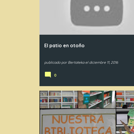
El patio en otoño
publicado por
Bertateka
el
diciembre 11, 2016
0
GENERAL