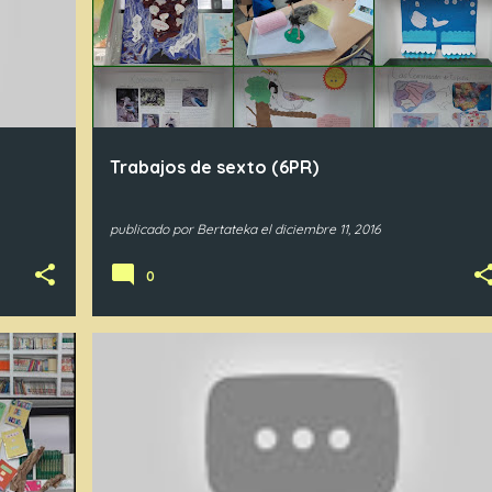
Trabajos de sexto (6PR)
publicado por
Bertateka
el
diciembre 11, 2016
0
1PR
2PR
3PR
4PR
5PR
6PR