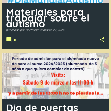
Materiales para
trabajar sobre el
autismo
publicado por
Bertateka
el
marzo 22, 2024
0
Día de puertas