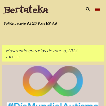
Bertateka
Ir al contenido principal
Biblioteca escolar del CEIP Berta Wilhelmi
Mostrando entradas de marzo, 2024
VER TODO
E
n
t
r
a
d
a
s